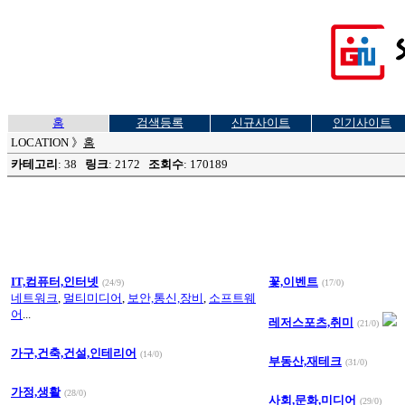
홈
검색등록
신규사이트
인기사이트
LOCATION
》
홈
카테고리
: 38
링크
: 2172
조회수
: 170189
IT,컴퓨터,인터넷
꽃,이벤트
(24/9)
(17/0)
네트워크
,
멀티미디어
,
보안,통신,장비
,
소프트웨
어
...
레저스포츠,취미
(21/0)
가구,건축,건설,인테리어
(14/0)
부동산,재테크
(31/0)
가정,생활
(28/0)
사회,문화,미디어
(29/0)