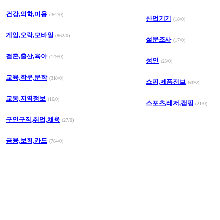
건강,의학,미용
(362/0)
산업기기
(18/0)
게임,오락,모바일
(862/0)
설문조사
(17/0)
결혼,출산,육아
(149/0)
성인
(26/0)
교육,학문,문학
(318/0)
쇼핑,제품정보
(66/0)
교통,지역정보
(16/0)
스포츠,레저,캠핑
(21/0)
구인구직,취업,채용
(27/0)
금융,보험,카드
(784/0)